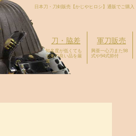
日本刀・刀剣販売【かじやヒロシ】
通販でご購入
刀・脇差
軍刀販売
知名度が低くても
興亜一心刀また98
出来の良い品を厳
式や94式拵付
選