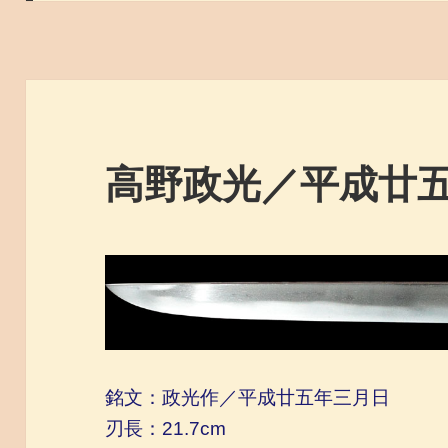
高野政光／平成廿
銘文：政光作／
平成廿五年三月日
刃長：21.7cm