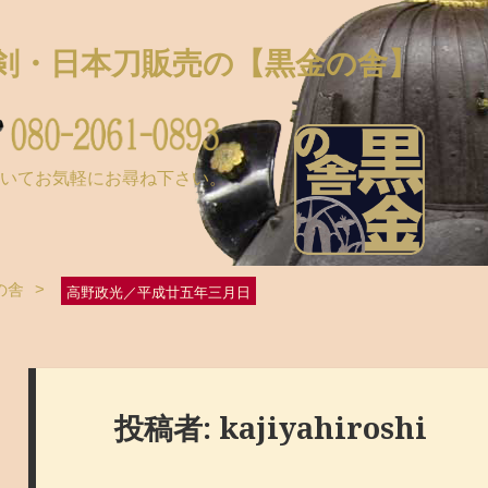
剣・日本刀販売の
【黒金の舎】
ついてお気軽にお尋ね下さい。
の舎
>
高野政光／平成廿五年三月日
投稿者:
kajiyahiroshi