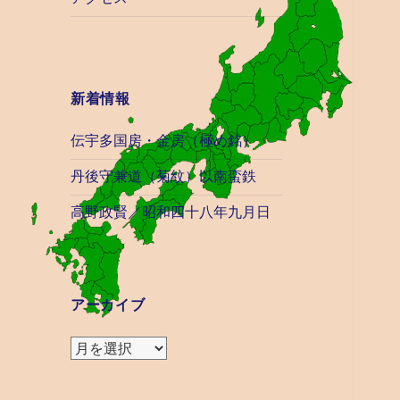
新着情報
伝宇多国房・金房（極め銘）
丹後守兼道（菊紋）以南蛮鉄
高野政賢／昭和四十八年九月日
アーカイブ
ア
ー
カ