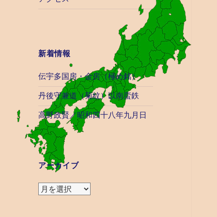
新着情報
伝宇多国房・金房（極め銘）
丹後守兼道（菊紋）以南蛮鉄
高野政賢／昭和四十八年九月日
アーカイブ
ア
ー
カ