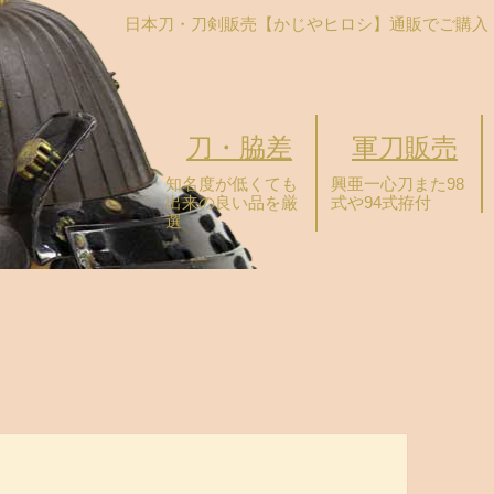
日本刀・刀剣販売【かじやヒロシ】
通販でご購入
刀・脇差
軍刀販売
知名度が低くても
興亜一心刀また98
出来の良い品を厳
式や94式拵付
選