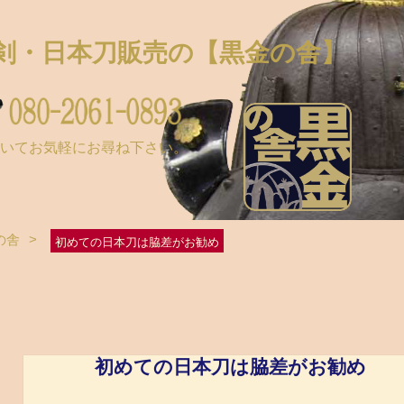
剣・日本刀販売の
【黒金の舎】
ついてお気軽にお尋ね下さい。
の舎
>
初めての日本刀は脇差がお勧め
初めての日本刀は脇差がお勧め