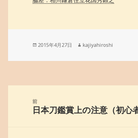
脇差：相州鎌倉住立花国秀鍛之
投
2015年4月27日
作
kajiyahiroshi
稿
成
日:
者
投
稿
前
日本刀鑑賞上の注意（初心
ナ
前
ビ
の
ゲ
投
ー