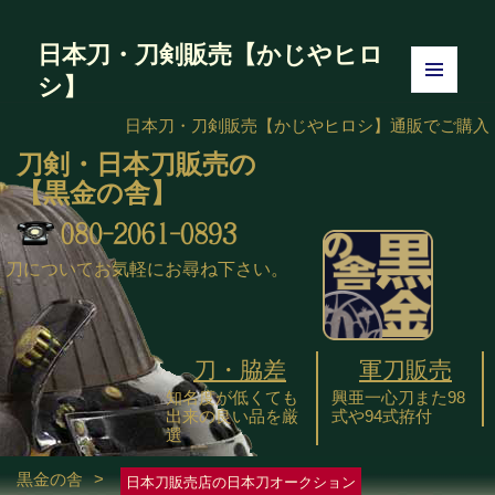
日本刀・刀剣販売【かじやヒロ
シ】
メニュ
ーとウ
日本刀・刀剣販売【かじやヒロシ】
通販でご購入
ィジェ
刀剣・日本刀販売の
ット
【黒金の舎】
刀についてお気軽にお尋ね下さい。
刀・脇差
軍刀販売
知名度が低くても
興亜一心刀また98
出来の良い品を厳
式や94式拵付
選
黒金の舎
>
日本刀販売店の日本刀オークション