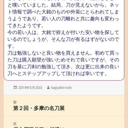
と嘆いていました。結局、刀が見えないから、ネッ
ト情報で調べた大銘のものや外装にとらわれてしま
うようであり、若い人の刀離れと共に趣向も変わっ
てきたようです。
今の若い人は、大銘で拵えが付いた安い物を探して
いるのでしょうが、そんな刀が有るはずがないので
す。
刀は勉強しないと良い物を買えません。初めて買っ
た刀は購入願望が強いためそれで良いですが、その
刀を基に刀剣の勉強して頂き、次は更に出来の良い
刀へとステップアップして頂ければ幸いです。
投
2019年5月20日
作
kajiyahiroshi
稿
成
日:
者
投
前
稿
第２回・多摩の名刀展
前
ナ
の
ビ
投
次
ゲ