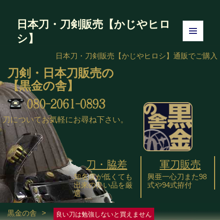
日本刀・刀剣販売【かじやヒロ
シ】
メニュ
ーとウ
日本刀・刀剣販売【かじやヒロシ】
通販でご購入
ィジェ
刀剣・日本刀販売の
ット
【黒金の舎】
刀についてお気軽にお尋ね下さい。
刀・脇差
軍刀販売
知名度が低くても
興亜一心刀また98
出来の良い品を厳
式や94式拵付
選
黒金の舎
>
良い刀は勉強しないと買えません