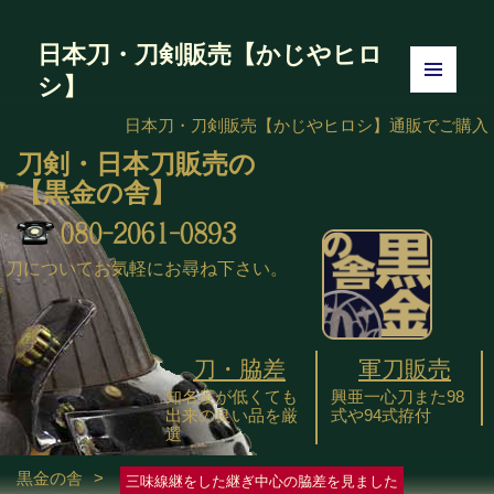
日本刀・刀剣販売【かじやヒロ
シ】
メニュ
ーとウ
日本刀・刀剣販売【かじやヒロシ】
通販でご購入
ィジェ
刀剣・日本刀販売の
ット
【黒金の舎】
刀についてお気軽にお尋ね下さい。
刀・脇差
軍刀販売
知名度が低くても
興亜一心刀また98
出来の良い品を厳
式や94式拵付
選
黒金の舎
>
三味線継をした継ぎ中心の脇差を見ました