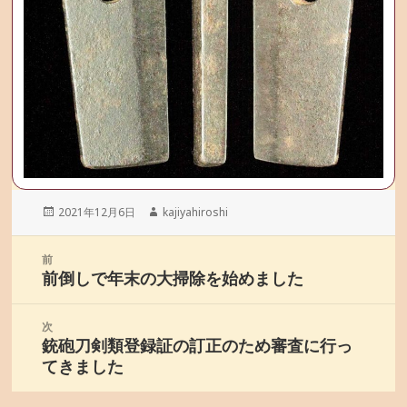
投
2021年12月6日
作
kajiyahiroshi
稿
成
日:
者
投
前
稿
前倒しで年末の大掃除を始めました
前
ナ
の
ビ
投
次
ゲ
銃砲刀剣類登録証の訂正のため審査に行っ
稿:
次
ー
てきました
の
シ
投
ョ