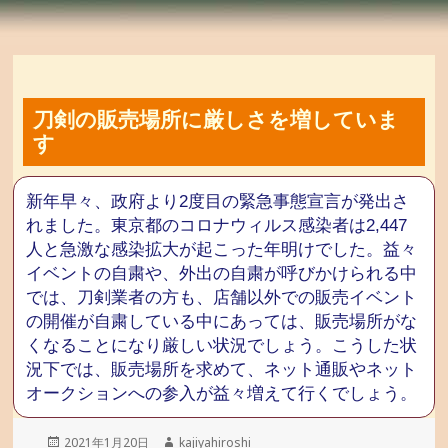
刀剣の販売場所に厳しさを増していま
す
新年早々、政府より2度目の緊急事態宣言が発出さ
れました。東京都のコロナウィルス感染者は2,447
人と急激な感染拡大が起こった年明けでした。益々
イベントの自粛や、外出の自粛が呼びかけられる中
では、刀剣業者の方も、店舗以外での販売イベント
の開催が自粛している中にあっては、販売場所がな
くなることになり厳しい状況でしょう。こうした状
況下では、販売場所を求めて、ネット通販やネット
オークションへの参入が益々増えて行くでしょう。
投
2021年1月20日
作
kajiyahiroshi