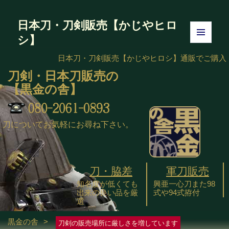
日本刀・刀剣販売【かじやヒロ
シ】
メニュ
ーとウ
日本刀・刀剣販売【かじやヒロシ】
通販でご購入
ィジェ
刀剣・日本刀販売の
ット
【黒金の舎】
刀についてお気軽にお尋ね下さい。
刀・脇差
軍刀販売
知名度が低くても
興亜一心刀また98
出来の良い品を厳
式や94式拵付
選
黒金の舎
>
刀剣の販売場所に厳しさを増しています